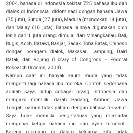
2004, bahasa di Indonesia sekitar 725 bahasa ibu dan
dialek di Indonesia. didominasi dengan bahasa
Ja
wa
(75
juta
), Sunda (27
juta
), Madur
a
(
mendekati
14
juta
),
d
an
Malay (10
juta
).
Bahasa lainnya digunakan oleh
lebih dari 1 juta orang, dimulai dari Minangkabau, Bali,
Bugis, Aceh, Batawi, Banjar, Sasak, Toba Batak, Chinese
dengan beragam dialek, Makasar, Lampung, Dairi
Batak, dan Rejang (Library of Congress – Federal
Research Division, 2004).
Namun saat ini banyak kaum muda yang tidak
mengerti lagi bahasa ibu mereka. Contoh sederhana
adalah saya, hidup sebagai orang Indonesia dan
mengaku memiliki darah Padang, Ambon, Jawa
Tengah, namun tidak paham dengan bahasa tersebut.
Saya tidak memiliki pengetahuan yang memadai
mengenai ketiga bahasa ibu dan ayah tersebut.
Karena memang di dalam keluarga, kita tidak