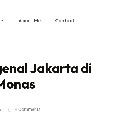
About Me
Contact
enal Jakarta di
Monas
5
4 Comments