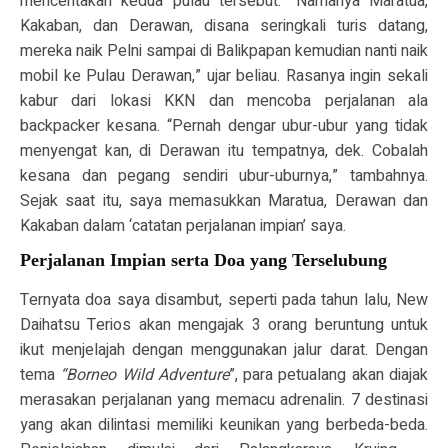
menceritakan kedua pulau tersebut. “Namanya Maratua,
Kakaban, dan Derawan, disana seringkali turis datang,
mereka naik Pelni sampai di Balikpapan kemudian nanti naik
mobil ke Pulau Derawan,” ujar beliau. Rasanya ingin sekali
kabur dari lokasi KKN dan mencoba perjalanan ala
backpacker kesana. “Pernah dengar ubur-ubur yang tidak
menyengat kan, di Derawan itu tempatnya, dek. Cobalah
kesana dan pegang sendiri ubur-uburnya,” tambahnya.
Sejak saat itu, saya memasukkan Maratua, Derawan dan
Kakaban dalam ‘catatan perjalanan impian’ saya.
Perjalanan Impian serta Doa yang Terselubung
Ternyata doa saya disambut, seperti pada tahun lalu, New
Daihatsu Terios akan mengajak 3 orang beruntung untuk
ikut menjelajah dengan menggunakan jalur darat. Dengan
tema
“Borneo Wild Adventure
”, para petualang akan diajak
merasakan perjalanan yang memacu adrenalin. 7 destinasi
yang akan dilintasi memiliki keunikan yang berbeda-beda.