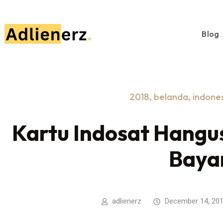
Blog
2018
,
belanda
,
indone
Kartu Indosat Hangus
Baya
adlienerz
December 14, 20