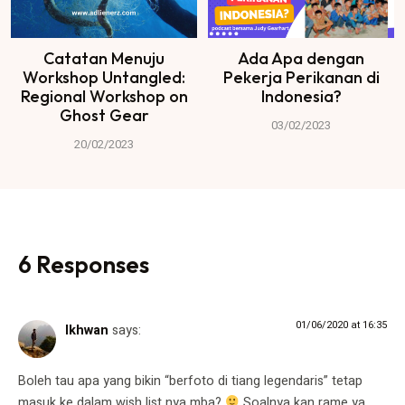
Catatan Menuju
Ada Apa dengan
Workshop Untangled:
Pekerja Perikanan di
Regional Workshop on
Indonesia?
Ghost Gear
03/02/2023
20/02/2023
6 Responses
01/06/2020 at 16:35
Ikhwan
says:
Boleh tau apa yang bikin “berfoto di tiang legendaris” tetap
masuk ke dalam wish list nya mba?
Soalnya kan rame ya