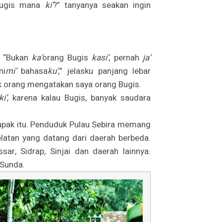
Bugis mana
ki’
?” tanyanya seakan ingin
. “Bukan
ka’
orang Bugis
kasi’
, pernah
ja’
ni
mi’
bahasa
ku’
,” jelasku panjang lebar
ak orang mengatakan say
a orang Bugis.
ki’
, karena kalau Bugis, banyak saudara
pak itu. Penduduk Pulau Sebira memang
latan yang datang dari daerah berbeda.
ar, Sidrap, Sinjai dan daerah lainnya.
 Sunda.