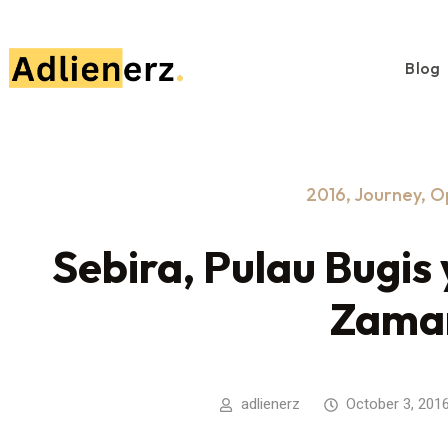
Blog
2016
,
Journey
,
O
Sebira, Pulau Bugi
Zama
adlienerz
October 3, 201