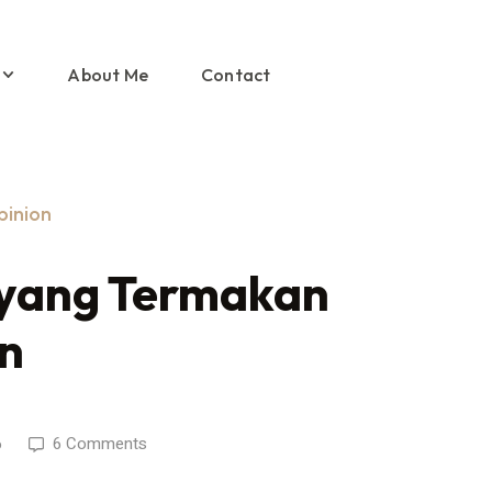
About Me
Contact
pinion
s yang Termakan
n
6
6 Comments