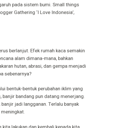
ngaruh pada sistem bumi. Small things
Blogger Gathering ‘I Love Indonesia’,
erus berlanjut. Efek rumah kaca semakin
. Bencana alam dimana-mana, bahkan
akaran hutan, abrasi, dan gempa menjadi
apa sebenarnya?
ui bentuk-bentuk perubahan iklim yang
ng, banjir bandang pun datang menerjang.
njir jadi langganan. Terlalu banyak
 meningkat.
g kita lakukan dan kembali kepada kita.